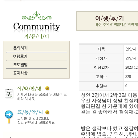
제목
안압지 
작성자
안압지 
작성일자
2023-12
조회수
328
추천수
0
성인 2명이서 2박 3일 이
우선 사장님이 정말 친절
황리단길 한 가운데에 있어
걷는 걸 좋아해서 첨성대-
방은 생각보다 컸고 정갈하
주방에 밥솥, 인덕션, 냄비