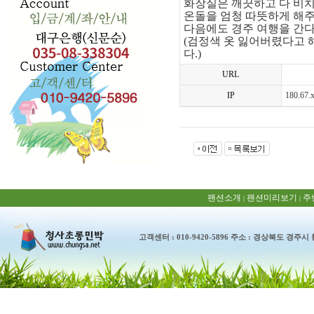
화장실은 깨끗하고 다 비치
온돌을 엄청 따뜻하게 해주
다음에도 경주 여행을 간
(검정색 옷 잃어버렸다고 
다.)
URL
IP
180.67.
팬션소개
팬션미리보기
주
|
|
고객센터 : 010-9420-5896 주소 : 경상북도 경주시