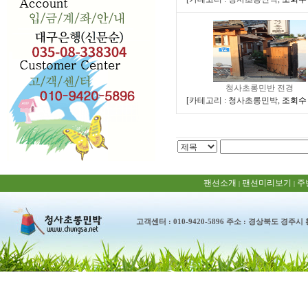
청사초롱민반 전경
[
카테고리 : 청사초롱민박
,
조회수 :
팬션소개
팬션미리보기
주
|
|
고객센터 : 010-9420-5896 주소 : 경상북도 경주시