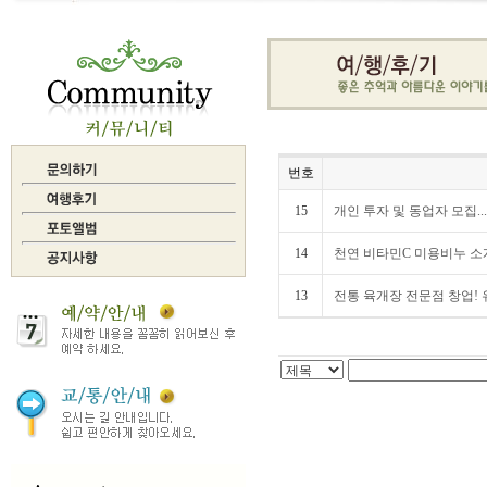
번호
15
개인 투자 및 동업자 모집...
14
천연 비타민C 미용비누 소개
13
전통 육개장 전문점 창업! 유