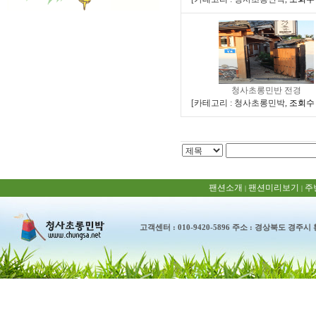
청사초롱민반 전경
[
카테고리 : 청사초롱민박
,
조회수 :
팬션소개
팬션미리보기
주
|
|
고객센터 : 010-9420-5896 주소 : 경상북도 경주시