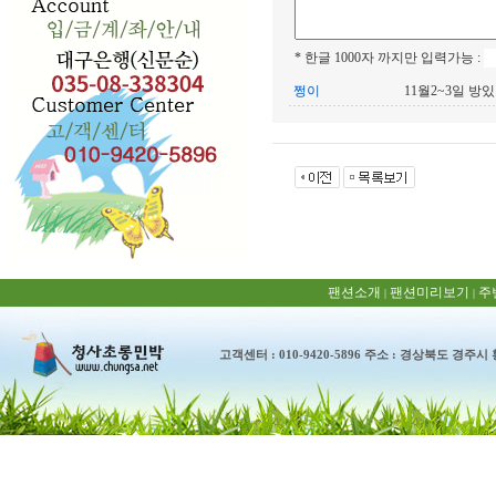
* 한글 1000자 까지만 입력가능 :
쩡이
11월2~3일 방
팬션소개
팬션미리보기
주
|
|
고객센터 : 010-9420-5896 주소 : 경상북도 경주시